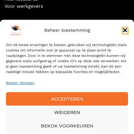
Voor werkgevers
Socials
Beheer toestemming
Om de beste ervaringen te bieden, gebruiken wij technologieën zoals
cookies om informatie over je apparaat op te slaan en/of te
raadplegen. Door in te stemmen met deze technologieën kunnen wij
gegevens zoals surfgedrag of unieke ID's op deze site verwerken. Als
Zoeken
je geen toestemming geeft of uw toestemming intrekt, kan dit een
nadelige invloed hebben op bepaalde functies en mogelijkheden.
ZOEKEN
FOR:
Beheer diensten
ZOE
ACCEPTEREN
WEIGEREN
© 2024 MARKOOIJ — ALL RIGHTS RESERVED -
ALGEMENE
VOORWAARDEN
BEKIJK VOORKEUREN
-
PRIVACYVERKLARING
Back