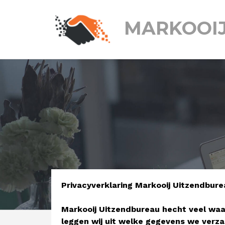
MARKOOI
Privacyverklaring Markooij Uitzendbure
Markooij Uitzendbureau hecht veel waa
leggen wij uit welke gegevens we ver