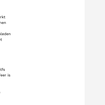
rkt
unen
mleden
et
lfs
eer is
n