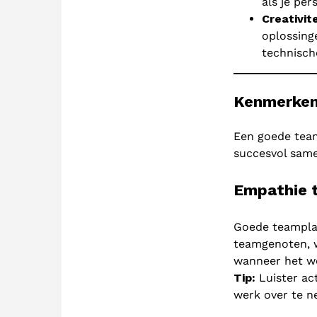
als je per
Creativit
oplossinge
technisch
Kenmerken
Een goede team
succesvol same
Empathie 
Goede teamplay
teamgenoten, w
wanneer het we
Tip:
Luister act
werk over te n