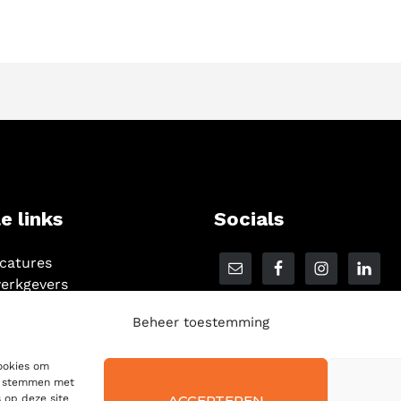
e links
Socials
acatures
erkgevers
Beheer toestemming
cookies om
te stemmen met
ACCEPTEREN
 op deze site