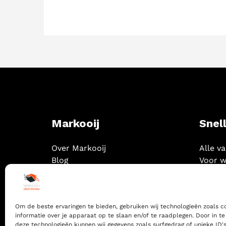
Markooij
Snell
Over Markooij
Alle v
Blog
Voor w
Contact
Om de beste ervaringen te bieden, gebruiken wij technologieën zoals 
informatie over je apparaat op te slaan en/of te raadplegen. Door in 
deze technologieën kunnen wij gegevens zoals surfgedrag of unieke ID's