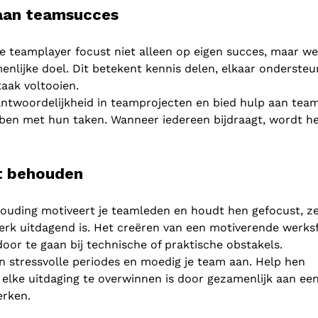
 aan teamsucces
e teamplayer focust niet alleen op eigen succes, maar we
enlijke doel. Dit betekent kennis delen, elkaar onderste
aak voltooien.
twoordelijkheid in teamprojecten en bied hulp aan tea
ben met hun taken. Wanneer iedereen bijdraagt, wordt h
it behouden
houding motiveert je teamleden en houdt hen gefocust, ze
rk uitdagend is. Het creëren van een motiverende werksf
oor te gaan bij technische of praktische obstakels.
in stressvolle periodes en moedig je team aan. Help hen
 elke uitdaging te overwinnen is door gezamenlijk aan ee
erken.