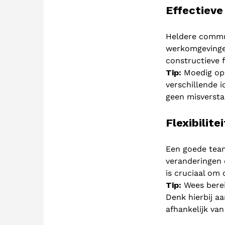
Effectiev
Heldere commu
werkomgevingen
constructieve 
Tip:
Moedig ope
verschillende 
geen misversta
Flexibilitei
Een goede team
veranderingen o
is cruciaal om 
Tip:
Wees berei
Denk hierbij aa
afhankelijk van 