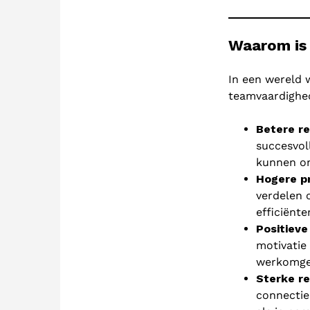
Waarom is 
In een wereld 
teamvaardighed
Betere re
succesvol
kunnen on
Hogere pr
verdelen 
efficiënte
Positieve
motivatie 
werkomge
Sterke r
connecties