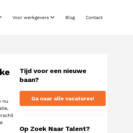
Voor werkgevers
Blog
Contact
jke
Tijd voor een nieuwe
baan?
Ga naar alle vacatures!
e nu
tie,
rschil
de
Op Zoek Naar Talent?