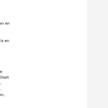
en en
is en
te
iteit
.
.
en,