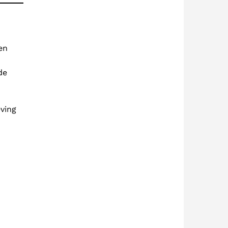
en
de
ving