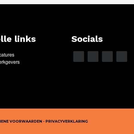
lle links
Socials
catures
erkgevers
MENE VOORWAARDEN
-
PRIVACYVERKLARING