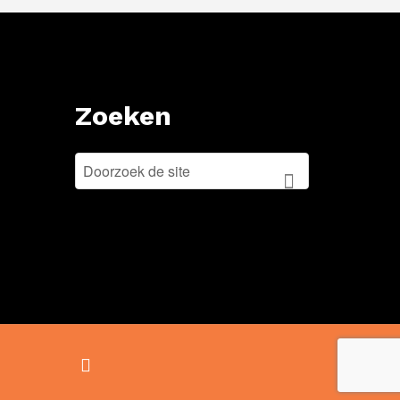
Zoeken
ZOEKEN
FOR:
ZOEKEN
Back
to