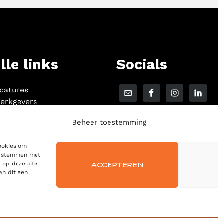
lle links
Socials
acatures
erkgevers
Beheer toestemming
cookies om
te stemmen met
ACCEPTEREN
 op deze site
an dit een
MENE VOORWAARDEN
-
PRIVACYVERKLARING