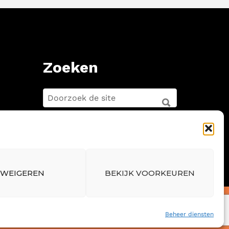
Zoeken
ZOEKEN
FOR:
ZOEKEN
WEIGEREN
BEKIJK VOORKEUREN
Back
Beheer diensten
to