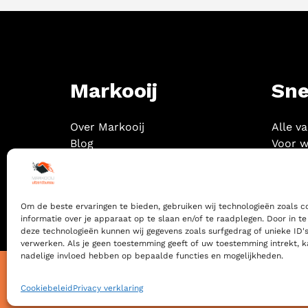
Markooij
Sne
Over Markooij
Alle v
Blog
Voor w
Contact
Om de beste ervaringen te bieden, gebruiken wij technologieën zoals 
informatie over je apparaat op te slaan en/of te raadplegen. Door in 
deze technologieën kunnen wij gegevens zoals surfgedrag of unieke ID's
verwerken. Als je geen toestemming geeft of uw toestemming intrekt, k
nadelige invloed hebben op bepaalde functies en mogelijkheden.
© 2024 MARKOOIJ — ALL RIGHTS RESERVED -
ALGE
Cookiebeleid
Privacy verklaring