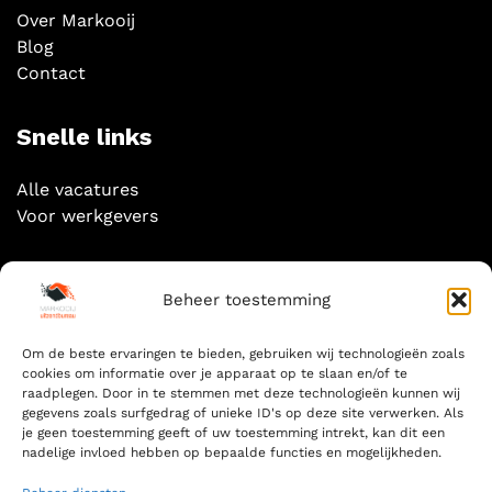
Over Markooij
Blog
Contact
Snelle links
Alle vacatures
Voor werkgevers
Socials
Beheer toestemming
Om de beste ervaringen te bieden, gebruiken wij technologieën zoals
cookies om informatie over je apparaat op te slaan en/of te
raadplegen. Door in te stemmen met deze technologieën kunnen wij
gegevens zoals surfgedrag of unieke ID's op deze site verwerken. Als
Zoeken
je geen toestemming geeft of uw toestemming intrekt, kan dit een
nadelige invloed hebben op bepaalde functies en mogelijkheden.
ZOEKEN
FOR: