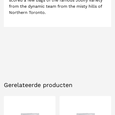
scored a few bags of the famous Jobify variety
from the dynamic team from the misty hills of
Beschrijving
Northern Toronto.
Gerelateerde producten