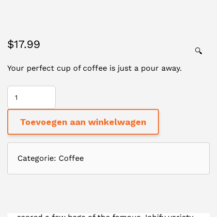
$
17.99
🔍
Your perfect cup of coffee is just a pour away.
JOBIFY
COFFEE
AANTAL
Toevoegen aan winkelwagen
Categorie:
Coffee
With an eye for experimentation and a knack
for producing exceptional coffee, we have