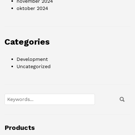
november 2024
oktober 2024
Categories
Development
Uncategorized
ZOEKEN
ZOE
FOR:
Products