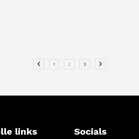
1
2
3
lle links
Socials