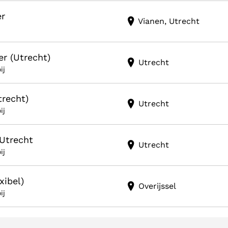
er
Vianen, Utrecht
r (Utrecht)
Utrecht
ij
recht)
Utrecht
ij
Utrecht
Utrecht
ij
xibel)
Overijssel
ij