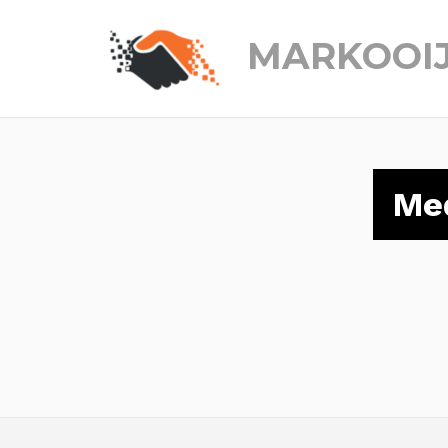
MARKOOI
Me