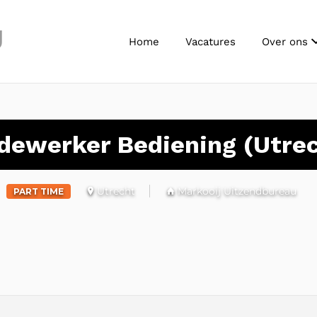
J
Home
Vacatures
Over ons
dewerker Bediening (Utrec
Utrecht
Markooij Uitzendbureau
PART TIME