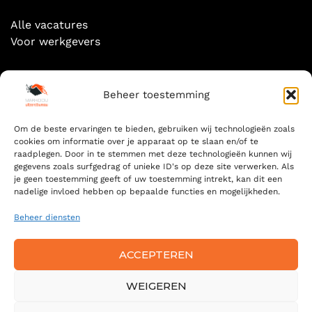
Alle vacatures
Voor werkgevers
Socials
Beheer toestemming
Om de beste ervaringen te bieden, gebruiken wij technologieën zoals
cookies om informatie over je apparaat op te slaan en/of te
raadplegen. Door in te stemmen met deze technologieën kunnen wij
gegevens zoals surfgedrag of unieke ID's op deze site verwerken. Als
Zoeken
je geen toestemming geeft of uw toestemming intrekt, kan dit een
nadelige invloed hebben op bepaalde functies en mogelijkheden.
ZOEKEN
FOR:
Beheer diensten
ZOE
ACCEPTEREN
WEIGEREN
© 2024 MARKOOIJ — ALL RIGHTS RESERVED -
ALGEMENE