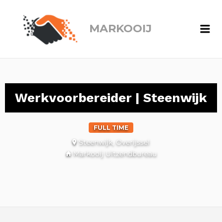
MARKOOIJ
Me
Werkvoorbereider | Steenwijk
FULL TIME
Steenwijk, Overijssel
Markooij Uitzendbureau