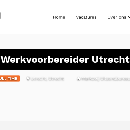
J
Home
Vacatures
Over ons
Werkvoorbereider Utrecht
Utrecht, Utrecht
Markooij Uitzendburea
ULL TIME