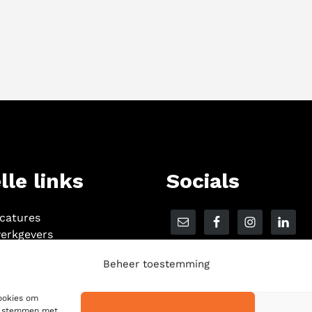
lle links
Socials
acatures
erkgevers
Beheer toestemming
cookies om
te stemmen met