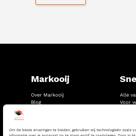
Markooij
Sne
Over Markooij
Alle v
Blog
Voor w
Contact
Om de beste ervaringen te bieden, gebruiken wij technologieën zoals 
informatie over je apparaat op te slaan en/of te raadplegen. Door in 