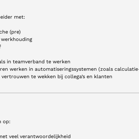
eider met:
che (pre)
e werkhouding
f
n
als in teamverband te werken
eren werken in automatiseringssystemen (zoals calculati
 vertrouwen te wekken bij collega’s en klanten
n op:
et veel verantwoordelijkheid