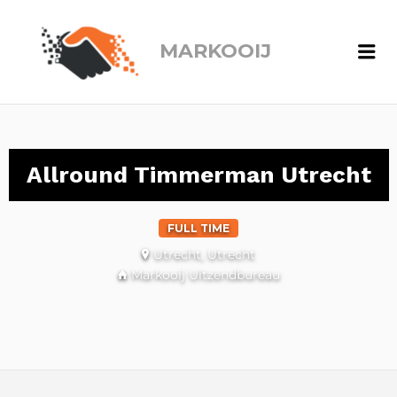
MARKOOIJ
Me
Allround Timmerman Utrecht
FULL TIME
Utrecht, Utrecht
Markooij Uitzendbureau