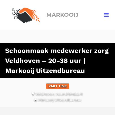
MARKOOIJ
Me
Schoonmaak medewerker zorg
Veldhoven – 20-38 uur |
Markooij Uitzendbureau
PART TIME
Veldhoven, Noord-Brabant
Markooij Uitzendbureau