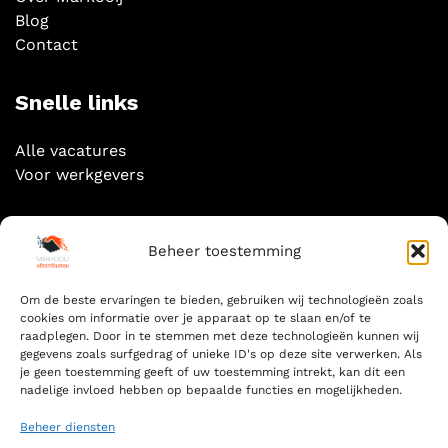
Blog
Contact
Snelle links
Alle vacatures
Voor werkgevers
Socials
Beheer toestemming
Om de beste ervaringen te bieden, gebruiken wij technologieën zoals
cookies om informatie over je apparaat op te slaan en/of te
raadplegen. Door in te stemmen met deze technologieën kunnen wij
gegevens zoals surfgedrag of unieke ID's op deze site verwerken. Als
Zoeken
je geen toestemming geeft of uw toestemming intrekt, kan dit een
nadelige invloed hebben op bepaalde functies en mogelijkheden.
ZOEKEN
FOR:
Beheer diensten