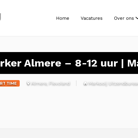
J
Home
Vacatures
Over ons
er Almere – 8-12 uur | Ma
Almere, Flevoland
Markooij Uitzendburea
RT TIME