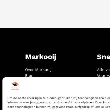
Markooij
Sne
Over Markooij
Alle v
Blog
Voor w
Contact
Om de beste ervaringen te bieden, gebruiken wij technologieën zoals 
informatie over je apparaat op te slaan en/of te raadplegen. Door in 
deze technologieën kunnen wij gegevens zoals surfgedrag of unieke ID's