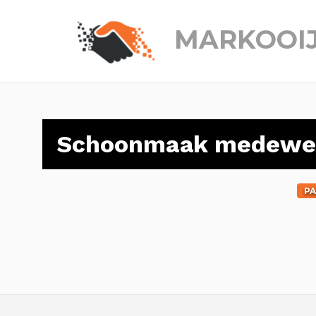
MARKOOI
Schoonmaak medewerk
PA