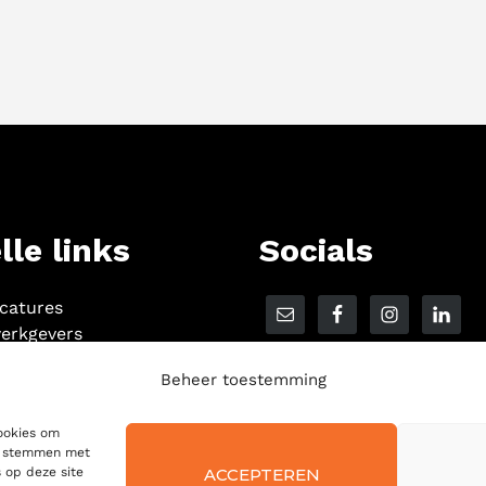
lle links
Socials
acatures
erkgevers
Beheer toestemming
cookies om
te stemmen met
ACCEPTEREN
 op deze site