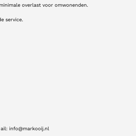
r minimale overlast voor omwonenden.
e service.
ail:
info@markooij.nl