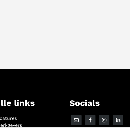
lle links
Socials
acatures
erkgevers