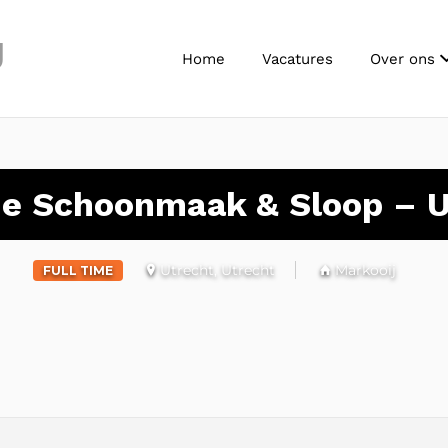
J
Home
Vacatures
Over ons
ie Schoonmaak & Sloop – U
Utrecht, Utrecht
Markooij
FULL TIME