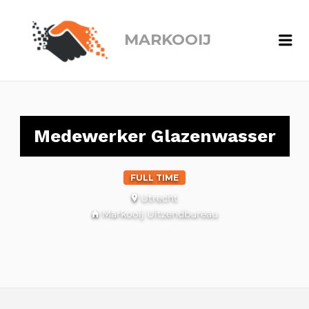
MARKOOIJ
Me
Medewerker Glazenwasser
FULL TIME
Utrecht
Markooij Uitzendbureau