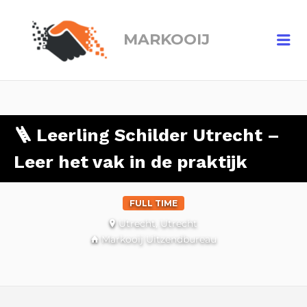
MARKOOIJ
Me
🪜 Leerling Schilder Utrecht –
Leer het vak in de praktijk
FULL TIME
Utrecht, Utrecht
Markooij Uitzendbureau