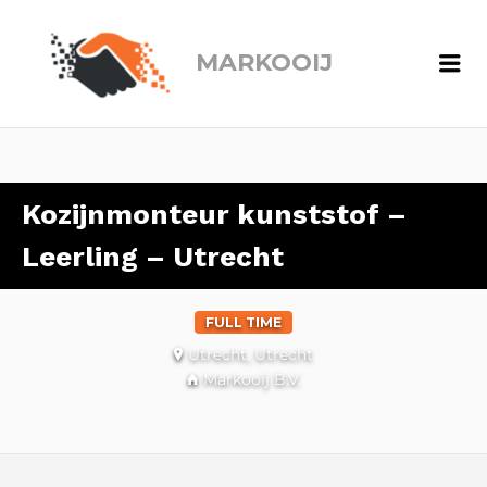
MARKOOIJ
Me
Kozijnmonteur kunststof –
Leerling – Utrecht
FULL TIME
Utrecht, Utrecht
Markooij B.V.