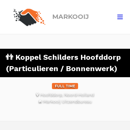
MARKOOIJ
Me
👬 Koppel Schilders Hoofddorp
(Particulieren / Bonnenwerk)
FULL TIME
Hoofddorp, Noord-Holland
Markooij Uitzendbureau