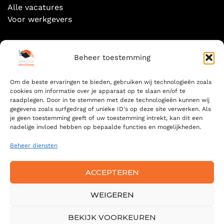
Alle vacatures
Voor werkgevers
Socials
Beheer toestemming
Om de beste ervaringen te bieden, gebruiken wij technologieën zoals
cookies om informatie over je apparaat op te slaan en/of te
raadplegen. Door in te stemmen met deze technologieën kunnen wij
gegevens zoals surfgedrag of unieke ID's op deze site verwerken. Als
Zoeken
je geen toestemming geeft of uw toestemming intrekt, kan dit een
nadelige invloed hebben op bepaalde functies en mogelijkheden.
ZOEKEN
FOR:
Beheer diensten
ZOE
ACCEPTEREN
WEIGEREN
© 2024 MARKOOIJ — ALL RIGHTS RESERVED -
ALGEMENE
BEKIJK VOORKEUREN
VOORWAARDEN
-
PRIVACYVERKLARING