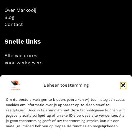
Over Markooij
Blog
Contact
Snelle links
Alle vacatures
Voor werkgevers
Socials
Beheer toestemming
Om de beste ervaringen te bieden, gebruiken wij technologieën zoals
cookies om informatie over je apparaat op te slaan en/of te
raadplegen. Door in te stemmen met deze technologieën kunnen wij
gegevens zoals surfgedrag of unieke ID's op deze site verwerken. Als
Zoeken
je geen toestemming geeft of uw toestemming intrekt, kan dit een
nadelige invloed hebben op bepaalde functies en mogelijkheden.
ZOEKEN