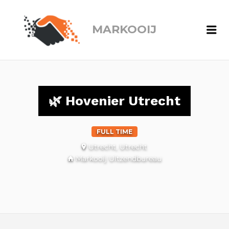
MARKOOIJ
Me
🌿 Hovenier Utrecht
FULL TIME
Utrecht, Utrecht
Markooij Uitzendbureau