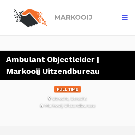
MARKOOIJ
Me
Ambulant Objectleider |
Markooij Uitzendbureau
FULL TIME
Utrecht, Utrecht
Markooij Uitzendbureau