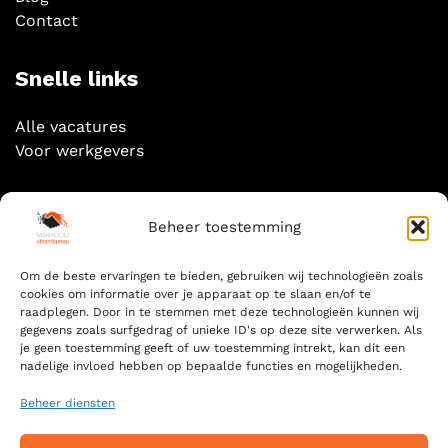
Contact
Snelle links
Alle vacatures
Voor werkgevers
Socials
Beheer toestemming
Om de beste ervaringen te bieden, gebruiken wij technologieën zoals
cookies om informatie over je apparaat op te slaan en/of te
raadplegen. Door in te stemmen met deze technologieën kunnen wij
gegevens zoals surfgedrag of unieke ID's op deze site verwerken. Als
Zoeken
je geen toestemming geeft of uw toestemming intrekt, kan dit een
nadelige invloed hebben op bepaalde functies en mogelijkheden.
ZOEKEN
FOR:
Beheer diensten
ZOE