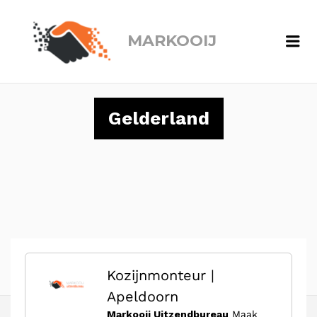
MARKOOIJ
Me
Gelderland
Kozijnmonteur |
Apeldoorn
Markooij Uitzendbureau
Maak