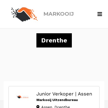
MARKOOIJ
Me
Drenthe
Junior Verkoper | Assen
Markooij Uitzendbureau
Assen, Drenthe