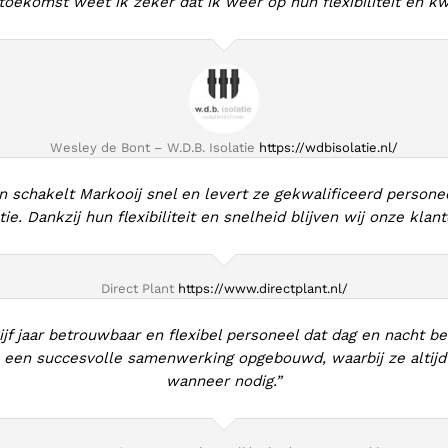
toekomst weet ik zeker dat ik weer op hun flexibiliteit en kw
Wesley de Bont – W.D.B. Isolatie
https://wdbisolatie.nl/
n schakelt Markooij snel en levert ze gekwalificeerd personee
. Dankzij hun flexibiliteit en snelheid blijven wij onze klan
Direct Plant
https://www.directplant.nl/
vijf jaar betrouwbaar en flexibel personeel dat dag en nacht be
een succesvolle samenwerking opgebouwd, waarbij ze altij
wanneer nodig.”