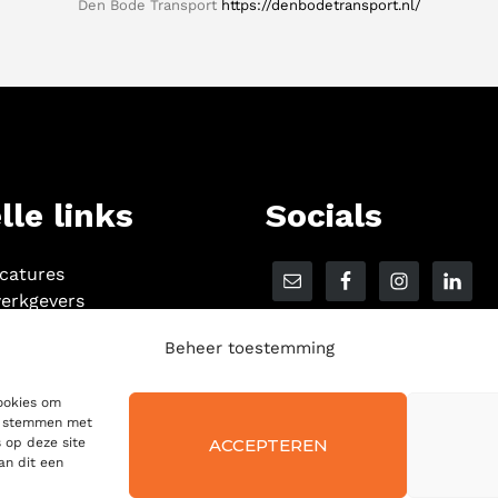
Den Bode Transport
https://denbodetransport.nl/
lle links
Socials
acatures
erkgevers
Beheer toestemming
cookies om
te stemmen met
ACCEPTEREN
 op deze site
an dit een