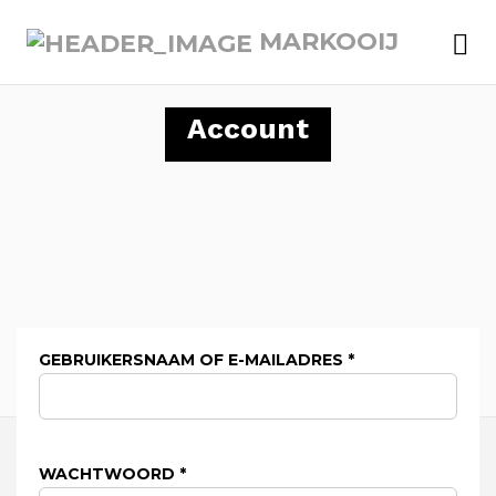
Me
MARKOOIJ
Account
VEREIST
GEBRUIKERSNAAM OF E-MAILADRES
*
VEREIST
WACHTWOORD
*