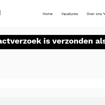
J
Home
Vacatures
Over ons
actverzoek is verzonden a