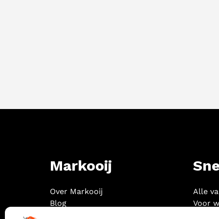
Markooij
Sne
Over Markooij
Alle v
Blog
Voor w
Contact