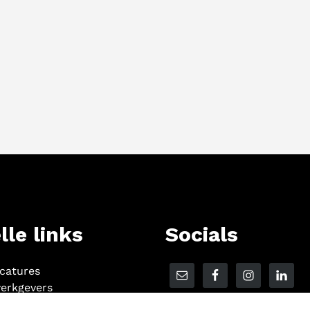
lle links
Socials
acatures
erkgevers