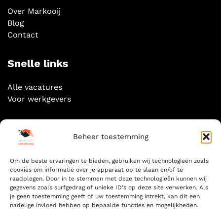
Over Markooij
Blog
Contact
Snelle links
Alle vacatures
Voor werkgevers
Socials
Beheer toestemming
Om de beste ervaringen te bieden, gebruiken wij technologieën zoals
cookies om informatie over je apparaat op te slaan en/of te
raadplegen. Door in te stemmen met deze technologieën kunnen wij
gegevens zoals surfgedrag of unieke ID's op deze site verwerken. Als
Zoeken
je geen toestemming geeft of uw toestemming intrekt, kan dit een
nadelige invloed hebben op bepaalde functies en mogelijkheden.
ZOEKEN