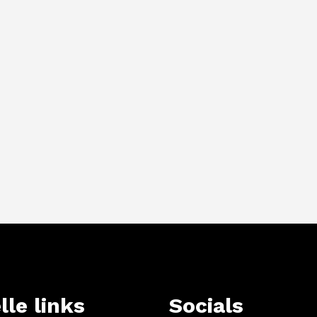
lle links
Socials