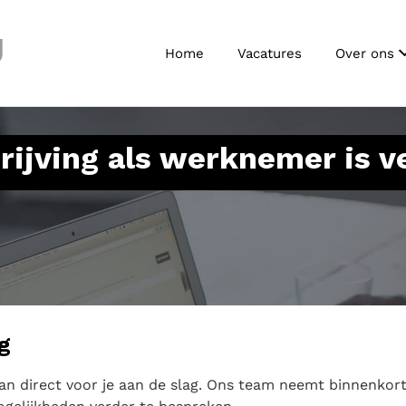
J
Home
Vacatures
Over ons
rijving als werknemer is 
ng
n direct voor je aan de slag. Ons team neemt binnenkor