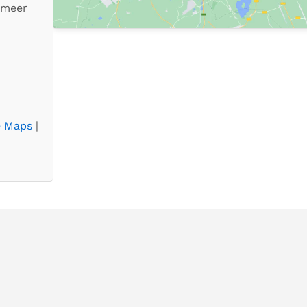
 meer
e Maps
|