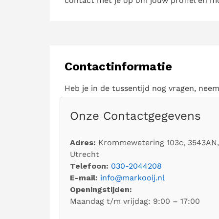
contact met je op om jouw profiel en m
Contactinformatie
Heb je in de tussentijd nog vragen, nee
Onze Contactgegevens
Adres:
Krommewetering 103c, 3543AN,
Utrecht
Telefoon:
030-2044208
E-mail:
info@markooij.nl
Openingstijden:
Maandag t/m vrijdag: 9:00 – 17:00