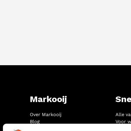
Markooij
Sne
Over Markooij
Alle v
Blog
Voor w
Contact