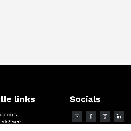
lle links
Socials
acatures
erkgevers